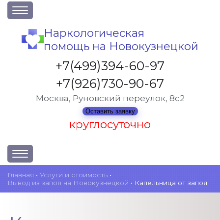
О клинике
Наркологическая
помощь на Новокузнецкой
Акции
Вакансии
+7(499)394-60-97
Лицензии
+7(926)730-90-67
Статьи
Москва, Руновский переулок, 8с2
Контакты
Оставить заявку
круглосуточно
Услуги и стоимость
Главная
•
Услуги и стоимость
•
Вывод из запоя на Новокузнецкой
•
Капельница от запоя
Отзывы
Вопрос-ответ