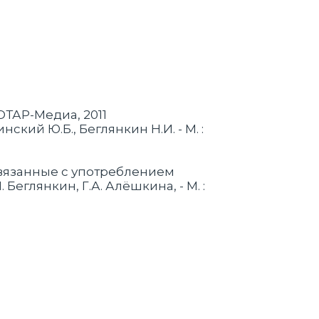
ЭОТАР-Медиа, 2011
кий Ю.Б., Беглянкин Н.И. - М. :
связанные с употреблением
еглянкин, Г.А. Алёшкина, - М. :