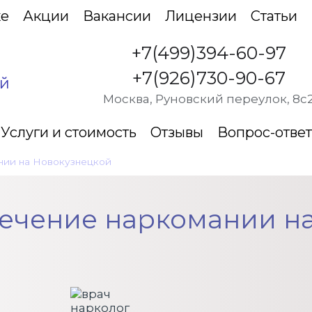
ке
Акции
Вакансии
Лицензии
Статьи
+7(499)394-60-97
+7(926)730-90-67
ой
Москва, Руновский переулок, 8с
Услуги и стоимость
Отзывы
Вопрос-ответ
нии на Новокузнецкой
•
Амбулаторное лечение наркомании
ечение наркомании н