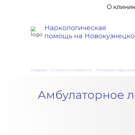
О клини
Наркологическая
помощь на Новокузнецк
Главная
•
Услуги и стоимость
•
Лечение наркома
Амбулаторное л