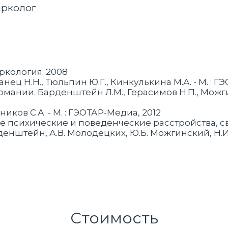
арколог
ркология. 2008
ец Н.Н., Тюльпин Ю.Г., Кинкулькина М.А. - М. : Г
ании. Барденштейн Л.М., Герасимов Н.П., Можгинс
иков С.А. - М. : ГЭОТАР-Медиа, 2012
е психические и поведенческие расстройства, 
енштейн, А.В. Молодецких, Ю.Б. Можгинский, Н.И. Б
Стоимость