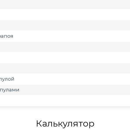
запоя
мпулой
мпулами
Калькулятор