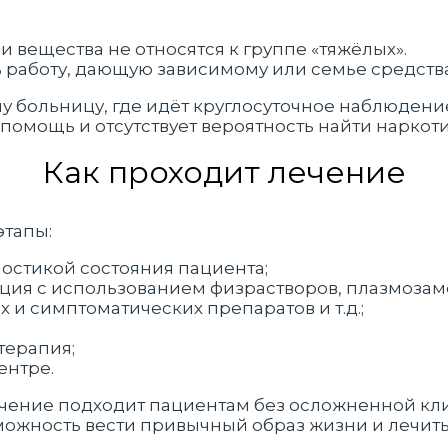
и вещества не относятся к группе «тяжёлых».
ь работу, дающую зависимому или семье средств
шу больницу, где идёт круглосуточное наблюден
помощь и отсутствует вероятность найти наркот
Как проходит лечение
этапы:
ностикой состояния пациента;
ация с использованием физрастворов, плазмоза
 и симптоматических препаратов и т.д.;
терапия;
ентре.
ечение подходит пациентам без осложненной кл
можность вести привычный образ жизни и лечит