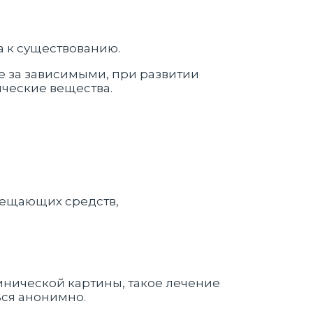
а к существованию.
ие за зависимыми, при развитии
ические вещества.
мещающих средств,
инической картины, такое лечение
ься анонимно.