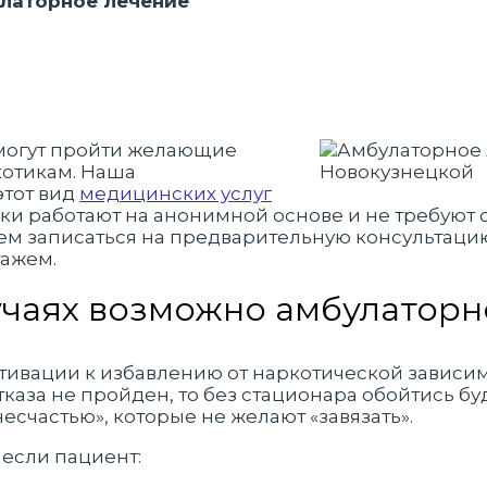
улаторное лечение
могут пройти желающие
ркотикам. Наша
этот вид
медицинских услуг
ки работают на анонимной основе и не требуют
ем записаться на предварительную консультацию
тажем.
учаях возможно амбулатор
тивации к избавлению от наркотической зависим
тказа не пройден, то без стационара обойтись б
есчастью», которые не желают «завязать».
 если пациент: