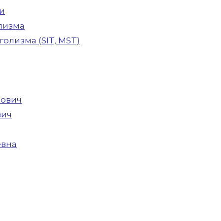
и
лизма
олизма (SIT, MST)
рович
вич
евна