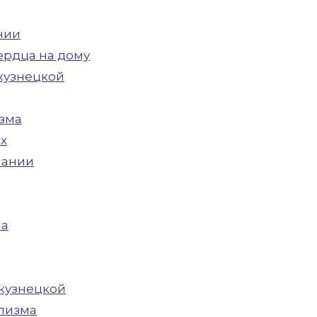
нии
ердца на дому
кузнецкой
зма
х
мании
ма
кузнецкой
олизма