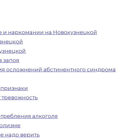
е и наркомании на Новокузнецкой
узнецкой
кузнецкой
 запоя
ия осложнений абстинентного синдрома
 признаки
т тревожность
отребления алкоголя
голизме
не надо верить