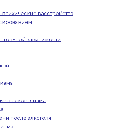
- психические расстройства
одированием
лкогольной зависимости
цкой
лизма
а
я от алкоголизма
са
ени после алкоголя
лизма