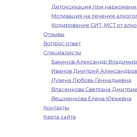
Детоксикация при наркомани
Мотивация на лечение алкого
Кодирование СИТ, МСТ от алког
Отзывы
Вопрос-ответ
Cпециалисты
Бакинов Александр Владими
Иванов Дмитрий Александро
Лузина Любовь Геннадьевна
Власенкова Светлана Дмитри
Вешненкова Елена Юрьевна
Контакты
Карта сайта