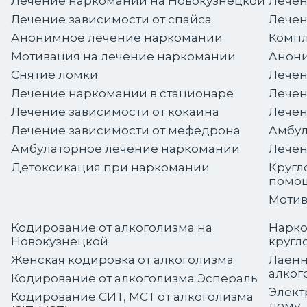
Лечение наркомании на Новокузнецкой
Лечен
Лечение зависимости от спайса
Лечен
Анонимное лечение наркомании
Компл
Мотивация на лечение наркомании
Анони
Снятие ломки
Лечен
Лечение наркомании в стационаре
Лечен
Лечение зависимости от кокаина
Лечен
Лечение зависимости от мефедрона
Амбул
Амбулаторное лечение наркомании
Лечен
Детоксикация при наркомании
Кругл
помо
Мотив
Кодирование от алкоголизма на
Нарко
Новокузнецкой
кругл
Женская кодировка от алкоголизма
Лаенн
алког
Кодирование от алкоголизма Эспераль
Элект
Кодирование СИТ, МСТ от алкоголизма
дому