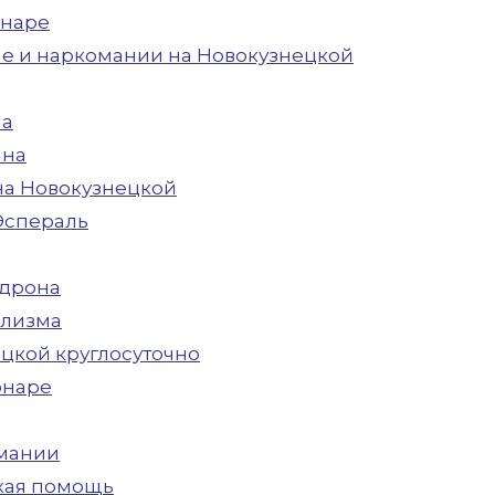
онаре
е и наркомании на Новокузнецкой
ма
ина
на Новокузнецкой
Эспераль
едрона
олизма
ецкой круглосуточно
онаре
омании
кая помощь